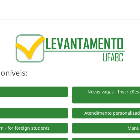
oníveis:
Novas vagas - Inscrições
Atendimento personalizado
m - for foreign students
Manut