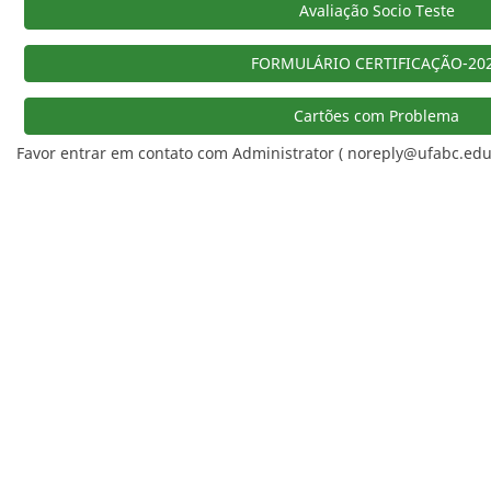
Avaliação Socio Teste
FORMULÁRIO CERTIFICAÇÃO-20
Cartões com Problema
Favor entrar em contato com Administrator ( noreply@ufabc.edu.