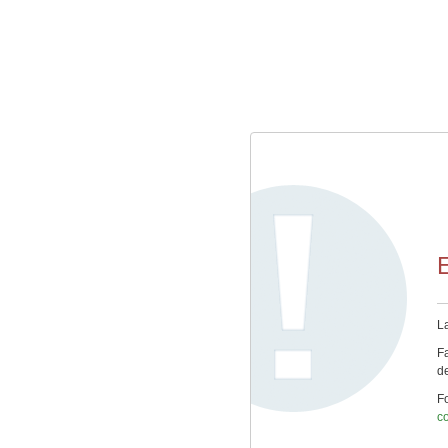
E
L
F
de
Fo
c