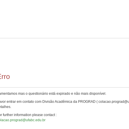
rro
amentamos mas o questionário está expirado e não mais disponível.
avor entrar em contato com Divisão Acadêmica da PROGRAD ( colacao.prograd@uf
talhes.
r further information please contact :
olacao.prograd@ufabc.edu.br